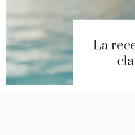
La rec
cla