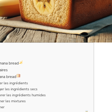
nana bread
aires
ana bread
er les ingrédients
er les ingrédients secs
orer les ingrédients humides
ner les mixtures
ner