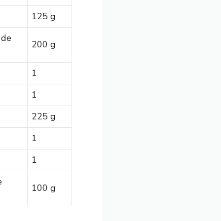
125 g
 de
200 g
1
1
225 g
1
1
e
100 g