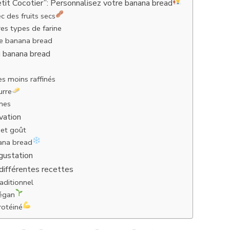
tit Cocotier”: Personnalisez votre banana bread
 des fruits secs
res types de farine
e banana bread
u banana bread
es moins raffinés
urre
ines
vation
 et goût
ana bread
gustation
 différentes recettes
aditionnel
égan
otéiné