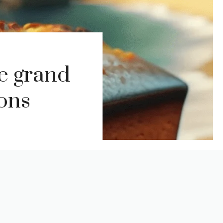
e grand
tons