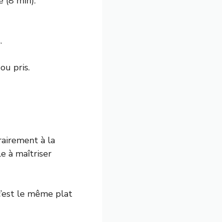
é (8 min).
.
ou pris.
rairement à la
le à maîtriser
c’est le même plat