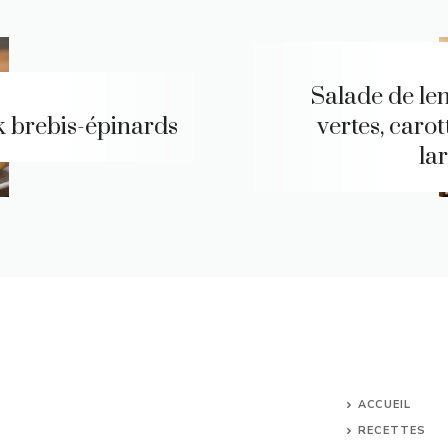
Salade de len
k brebis-épinards
vertes, carot
la
ACCUEIL
RECETTES