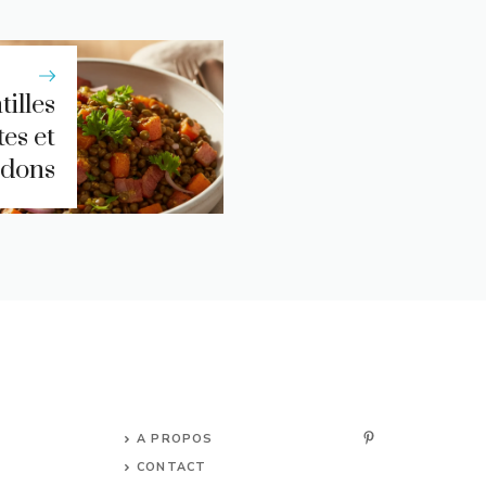
tilles
tes et
rdons
A PROPOS
CONTACT