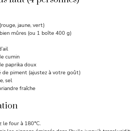
(rouge, jaune, vert)
bien mûres (ou 1 boîte 400 g)
’ail
 de cumin
 de paprika doux
fé de piment (ajustez à votre goût)
e, sel
oriandre fraîche
ation
 le four à 180°C.