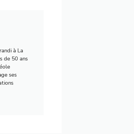
randi à La
us de 50 ans
réole
age ses
ations