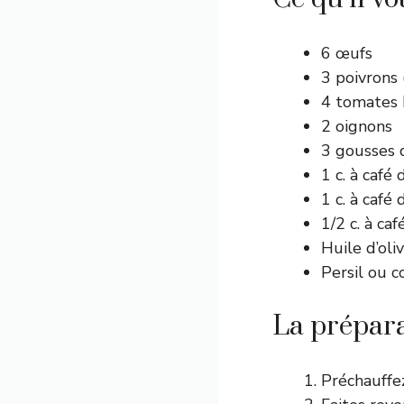
6 œufs
3 poivrons 
4 tomates 
2 oignons
3 gousses d
1 c. à café
1 c. à café
1/2 c. à ca
Huile d’oliv
Persil ou c
La prépar
Préchauffez