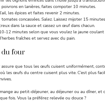
nir les oignons émincés dans l’huile jusqu’à translucidit
 poivrons en lanières, faites compoter 10 minutes.
’ail, les épices et faites revenir 2 minutes.
 tomates concassées. Salez. Laissez mijoter 15 minutes
creux dans la sauce et cassez un œuf dans chacun.
10-12 minutes selon que vous voulez le jaune coulant 
herbes fraîches et servez avec du pain.
 du four
r assure que tous les œufs cuisent uniformément, cont
 où les œufs du centre cuisent plus vite. C’est plus faci
nvives.
mange au petit-déjeuner, au déjeuner ou au dîner, et 
aque fois. Vous la préférez relevée ou douce ?