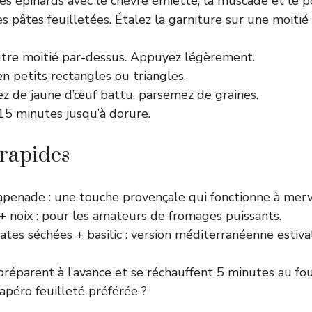
s épinards avec le chèvre émietté, la muscade et le po
s pâtes feuilletées. Étalez la garniture sur une moiti
autre moitié par-dessus. Appuyez légèrement.
 petits rectangles ou triangles.
z de jaune d’œuf battu, parsemez de graines.
15 minutes jusqu’à dorure.
 rapides
apenade : une touche provençale qui fonctionne à merve
+ noix : pour les amateurs de fromages puissants.
tes séchées + basilic : version méditerranéenne estiva
 préparent à l’avance et se réchauffent 5 minutes au fou
’apéro feuilleté préférée ?