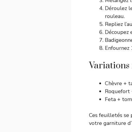
Mélangez le
Déroulez le
rouleau.
Repliez l’
Découpez en
Badigeonne
Enfournez 
Variations
Chèvre + t
Roquefort 
Feta + toma
Ces feuilletés se
votre garniture d