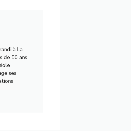
randi à La
us de 50 ans
réole
age ses
ations