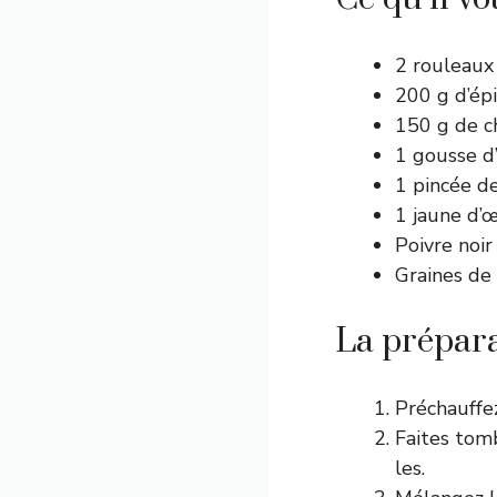
2 rouleaux
200 g d’épi
150 g de ch
1 gousse d’
1 pincée d
1 jaune d’
Poivre noir
Graines de
La prépar
Préchauffez
Faites tomb
les.