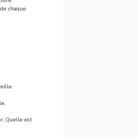
ivre.
é de chaque
ille.
le.
r. Quelle est